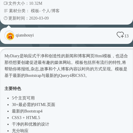
文件大小：10.32M
素材分类：
模板
-
个人/博客
更新时间：2020-03-09
qianshouyi
13
MyDiary是
响应式
干净和创造性的新闻和博客网页
Html模板
，也适合
那些想要创建促进最有趣的媒体网站。模板包括所有流行的特性,将
帮助你将报纸,杂志,故事和个人博客内容以
时尚
的方式呈现。模板是
基于最新的Bootstrap与最新的jQuery4和CSS3。
主要特色
5个主页可用
30+最必需的HTML页面
最新的
Bootstrap4
CSS3 + HTML5
干净的和优雅的设计
充分响应