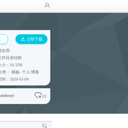
览
立即下载
谁在用
文件目录结构
小：10.32M
分类：
模板
-
个人/博客
间：2020-03-09
ianshouyi
13