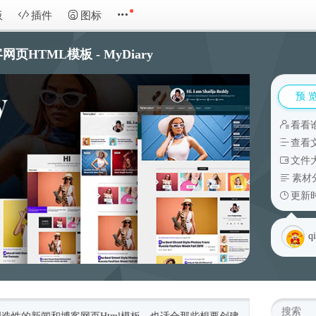
板
插件
图标
HTML模板 - MyDiary
预 
看看
查看
文件大
素材
更新时
q