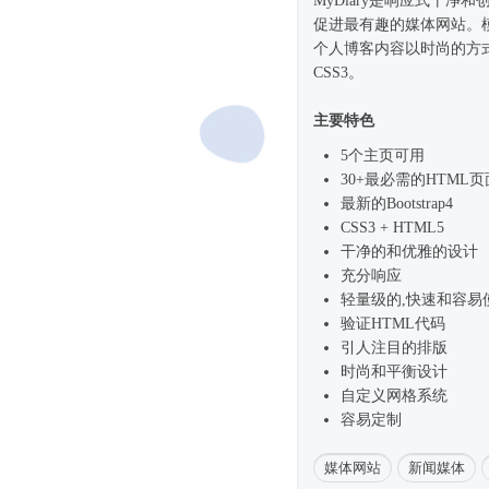
MyDiary是
响应式
干净和
促进最有趣的媒体网站。模
个人博客内容以
时尚
的方式
CSS3。
主要特色
5个主页可用
30+最必需的HTML页
最新的
Bootstrap4
CSS3 + HTML5
干净的和优雅的设计
充分响应
轻量级的,快速和容易
验证HTML代码
引人注目的排版
时尚
和平衡设计
自定义网格系统
容易定制
媒体网站
新闻媒体