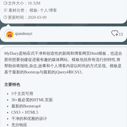
文件大小：10.32M
素材分类：
模板
-
个人/博客
更新时间：2020-03-09
qianshouyi
13
MyDiary是
响应式
干净和创造性的新闻和博客网页
Html模板
，也适合
那些想要创建促进最有趣的媒体网站。模板包括所有流行的特性,将
帮助你将报纸,杂志,故事和个人博客内容以
时尚
的方式呈现。模板是
基于最新的Bootstrap与最新的jQuery4和CSS3。
主要特色
5个主页可用
30+最必需的HTML页面
最新的
Bootstrap4
CSS3 + HTML5
干净的和优雅的设计
充分响应