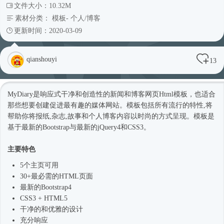
文件大小：10.32M
素材分类：
模板
-
个人/博客
更新时间：2020-03-09
qianshouyi
13
MyDiary是
响应式
干净和创造性的新闻和博客网页
Html模板
，也适合
那些想要创建促进最有趣的媒体网站。模板包括所有流行的特性,将
帮助你将报纸,杂志,故事和个人博客内容以
时尚
的方式呈现。模板是
基于最新的Bootstrap与最新的jQuery4和CSS3。
主要特色
5个主页可用
30+最必需的HTML页面
最新的
Bootstrap4
CSS3 + HTML5
干净的和优雅的设计
充分响应